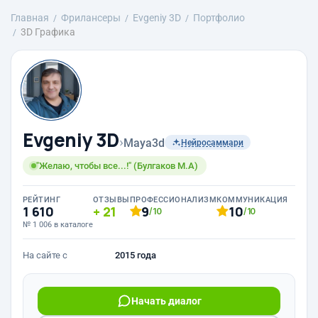
Главная
Фрилансеры
Evgeniy 3D
Портфолио
3D Графика
Evgeniy 3D
›
Maya3d
Нейросаммари
"Желаю, чтобы все...!" (Булгаков М.А)
РЕЙТИНГ
ОТЗЫВЫ
ПРОФЕССИОНАЛИЗМ
КОММУНИКАЦИЯ
1 610
21
9
10
/10
/10
№ 1 006 в каталоге
На сайте с
2015 года
Начать диалог