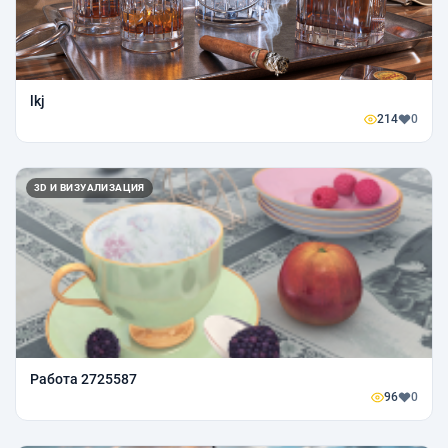
lkj
214
0
3D И ВИЗУАЛИЗАЦИЯ
Работа 2725587
96
0