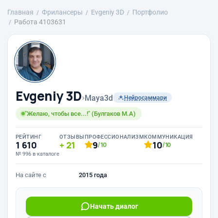
Главная
Фрилансеры
Evgeniy 3D
Портфолио
Работа 4103631
Evgeniy 3D
›
Maya3d
Нейросаммари
"Желаю, чтобы все...!" (Булгаков М.А)
РЕЙТИНГ
ОТЗЫВЫ
ПРОФЕССИОНАЛИЗМ
КОММУНИКАЦИЯ
1 610
21
9
10
/10
/10
№ 996 в каталоге
На сайте с
2015 года
Начать диалог