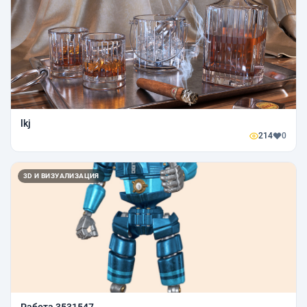
lkj
214
0
3D И ВИЗУАЛИЗАЦИЯ
Работа 3531547