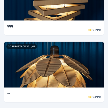
qqq
101
0
3D И ВИЗУАЛИЗАЦИЯ
...
104
0