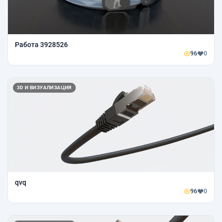
Работа 3928526
96
0
3D И ВИЗУАЛИЗАЦИЯ
qvq
96
0