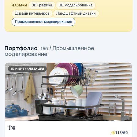
3D Графика
3D моделирование
НАВЫКИ
Дизайн интерьеров
Ландшафтный дизайн
Промышленное моделирование
Портфолио
/ Промышленное
· 156
моделирование
3D И ВИЗУАЛИЗАЦИЯ
jhg
113
0