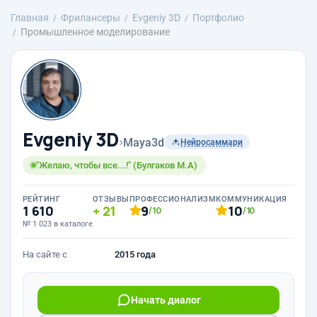
Главная
Фрилансеры
Evgeniy 3D
Портфолио
Промышленное моделирование
Evgeniy 3D
›
Maya3d
Нейросаммари
"Желаю, чтобы все...!" (Булгаков М.А)
РЕЙТИНГ
ОТЗЫВЫ
ПРОФЕССИОНАЛИЗМ
КОММУНИКАЦИЯ
1 610
21
9
10
/10
/10
№ 1 023 в каталоге
На сайте с
2015 года
Начать диалог