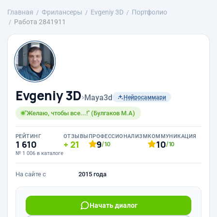
Главная
Фрилансеры
Evgeniy 3D
Портфолио
Работа 2841911
Evgeniy 3D
›
Maya3d
Нейросаммари
"Желаю, чтобы все...!" (Булгаков М.А)
РЕЙТИНГ
ОТЗЫВЫ
ПРОФЕССИОНАЛИЗМ
КОММУНИКАЦИЯ
1 610
21
9
10
/10
/10
№ 1 006 в каталоге
На сайте с
2015 года
Начать диалог