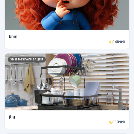
bnm
148
0
3D И ВИЗУАЛИЗАЦИЯ
jhg
113
0