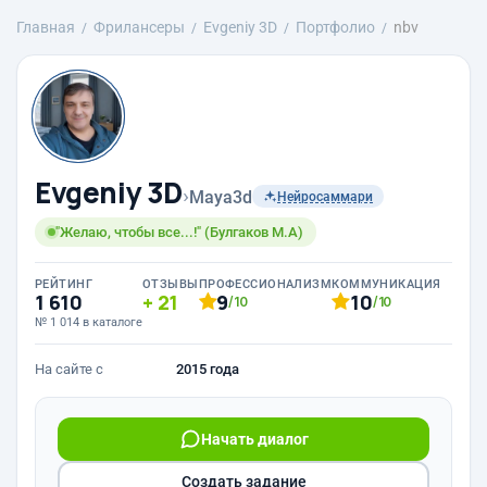
Главная
Фрилансеры
Evgeniy 3D
Портфолио
nbv
Evgeniy 3D
›
Maya3d
Нейросаммари
"Желаю, чтобы все...!" (Булгаков М.А)
РЕЙТИНГ
ОТЗЫВЫ
ПРОФЕССИОНАЛИЗМ
КОММУНИКАЦИЯ
1 610
21
9
10
/10
/10
№ 1 014 в каталоге
На сайте с
2015 года
Начать диалог
Создать задание