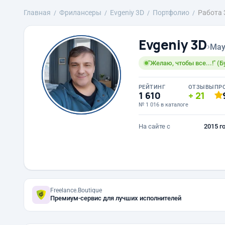
Главная
Фрилансеры
Evgeniy 3D
Портфолио
Работа 
Evgeniy 3D
›
May
"Желаю, чтобы все...!" (
РЕЙТИНГ
ОТЗЫВЫ
ПР
1 610
21
№ 1 016 в каталоге
На сайте с
2015 г
Freelance.Boutique
Премиум-сервис для лучших исполнителей