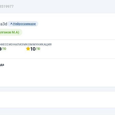
3519977
a3d
Нейросаммари
Булгаков М.А)
ОФЕССИОНАЛИЗМ
КОММУНИКАЦИЯ
9
10
/10
/10
ода