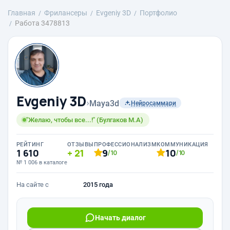
Главная
Фрилансеры
Evgeniy 3D
Портфолио
Работа 3478813
Evgeniy 3D
›
Maya3d
Нейросаммари
"Желаю, чтобы все...!" (Булгаков М.А)
РЕЙТИНГ
ОТЗЫВЫ
ПРОФЕССИОНАЛИЗМ
КОММУНИКАЦИЯ
1 610
21
9
10
/10
/10
№ 1 006 в каталоге
На сайте с
2015 года
Начать диалог