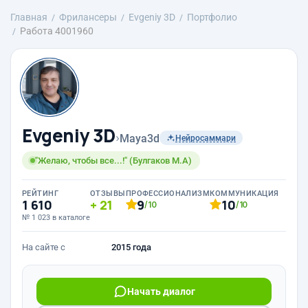
Главная
Фрилансеры
Evgeniy 3D
Портфолио
Работа 4001960
Evgeniy 3D
›
Maya3d
Нейросаммари
"Желаю, чтобы все...!" (Булгаков М.А)
РЕЙТИНГ
ОТЗЫВЫ
ПРОФЕССИОНАЛИЗМ
КОММУНИКАЦИЯ
1 610
21
9
10
/10
/10
№ 1 023 в каталоге
На сайте с
2015 года
Начать диалог