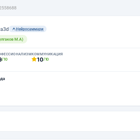
2558688
a3d
Нейросаммари
Булгаков М.А)
ОФЕССИОНАЛИЗМ
КОММУНИКАЦИЯ
9
10
/10
/10
ода