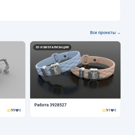
Все проекты →
3D И ВИЗУАЛИЗАЦИЯ
Работа 3928527
99
0
91
0