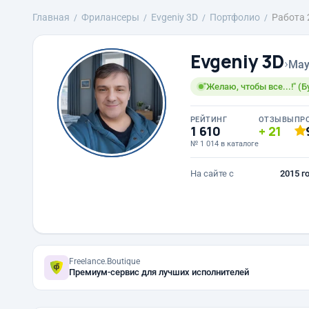
Главная
Фрилансеры
Evgeniy 3D
Портфолио
Работа 
Evgeniy 3D
›
May
"Желаю, чтобы все...!" (
РЕЙТИНГ
ОТЗЫВЫ
ПР
1 610
21
№ 1 014 в каталоге
На сайте с
2015 г
Freelance.Boutique
Премиум-сервис для лучших исполнителей