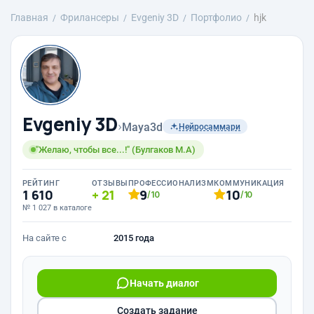
Главная
Фрилансеры
Evgeniy 3D
Портфолио
hjk
Evgeniy 3D
›
Maya3d
Нейросаммари
"Желаю, чтобы все...!" (Булгаков М.А)
РЕЙТИНГ
ОТЗЫВЫ
ПРОФЕССИОНАЛИЗМ
КОММУНИКАЦИЯ
1 610
21
9
10
/10
/10
№ 1 027 в каталоге
На сайте с
2015 года
Начать диалог
Создать задание