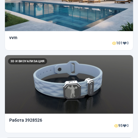
vvm
101
0
3D И ВИЗУАЛИЗАЦИЯ
Работа 3928526
95
0