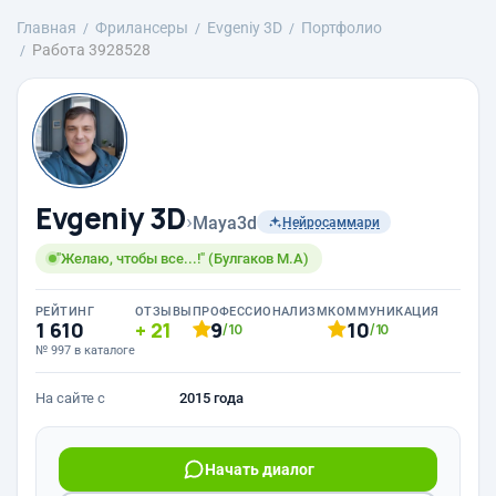
Главная
Фрилансеры
Evgeniy 3D
Портфолио
Работа 3928528
Evgeniy 3D
›
Maya3d
Нейросаммари
"Желаю, чтобы все...!" (Булгаков М.А)
РЕЙТИНГ
ОТЗЫВЫ
ПРОФЕССИОНАЛИЗМ
КОММУНИКАЦИЯ
1 610
21
9
10
/10
/10
№ 997 в каталоге
На сайте с
2015 года
Начать диалог