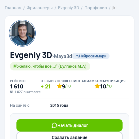
Главная
Фрилансеры
Evgeniy 3D
Портфолио
jkl
Evgeniy 3D
›
Maya3d
Нейросаммари
"Желаю, чтобы все...!" (Булгаков М.А)
РЕЙТИНГ
ОТЗЫВЫ
ПРОФЕССИОНАЛИЗМ
КОММУНИКАЦИЯ
1 610
21
9
10
/10
/10
№ 1 027 в каталоге
На сайте с
2015 года
Начать диалог
Создать задание