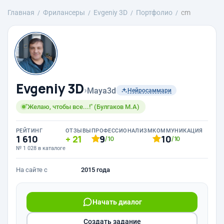
Главная
Фрилансеры
Evgeniy 3D
Портфолио
cm
Evgeniy 3D
›
Maya3d
Нейросаммари
"Желаю, чтобы все...!" (Булгаков М.А)
РЕЙТИНГ
ОТЗЫВЫ
ПРОФЕССИОНАЛИЗМ
КОММУНИКАЦИЯ
1 610
21
9
10
/10
/10
№ 1 028 в каталоге
На сайте с
2015 года
Начать диалог
Создать задание