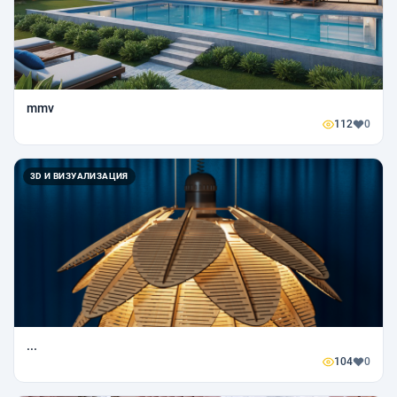
mmv
112
0
3D И ВИЗУАЛИЗАЦИЯ
...
104
0