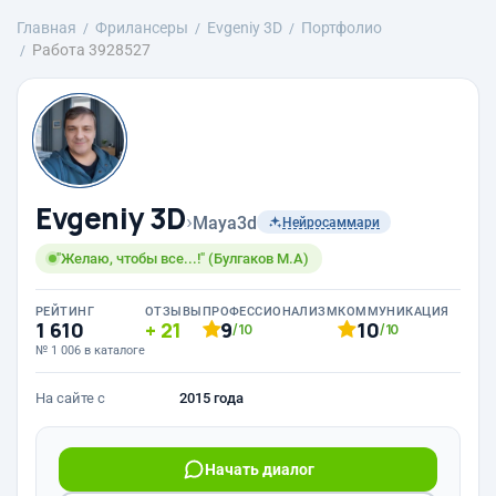
Главная
Фрилансеры
Evgeniy 3D
Портфолио
Работа 3928527
Evgeniy 3D
›
Maya3d
Нейросаммари
"Желаю, чтобы все...!" (Булгаков М.А)
РЕЙТИНГ
ОТЗЫВЫ
ПРОФЕССИОНАЛИЗМ
КОММУНИКАЦИЯ
1 610
21
9
10
/10
/10
№ 1 006 в каталоге
На сайте с
2015 года
Начать диалог