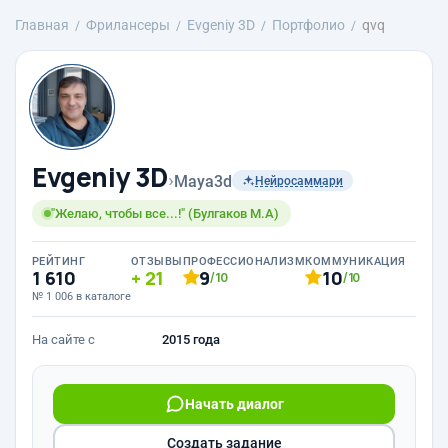
Главная
Фрилансеры
Evgeniy 3D
Портфолио
qvq
Evgeniy 3D
›
Maya3d
Нейросаммари
"Желаю, чтобы все...!" (Булгаков М.А)
РЕЙТИНГ
ОТЗЫВЫ
ПРОФЕССИОНАЛИЗМ
КОММУНИКАЦИЯ
1 610
21
9
10
/10
/10
№ 1 006 в каталоге
На сайте с
2015 года
Начать диалог
Создать задание