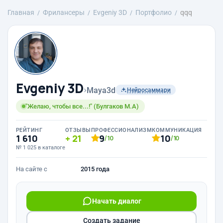
Главная
Фрилансеры
Evgeniy 3D
Портфолио
qqq
Evgeniy 3D
›
Maya3d
Нейросаммари
"Желаю, чтобы все...!" (Булгаков М.А)
РЕЙТИНГ
ОТЗЫВЫ
ПРОФЕССИОНАЛИЗМ
КОММУНИКАЦИЯ
1 610
21
9
10
/10
/10
№ 1 025 в каталоге
На сайте с
2015 года
Начать диалог
Создать задание