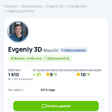
Главная
Фрилансеры
Evgeniy 3D
Портфолио
Работа 3291672
Evgeniy 3D
›
Maya3d
Нейросаммари
"Желаю, чтобы все...!" (Булгаков М.А)
РЕЙТИНГ
ОТЗЫВЫ
ПРОФЕССИОНАЛИЗМ
КОММУНИКАЦИЯ
1 610
21
9
10
/10
/10
№ 1 001 в каталоге
На сайте с
2015 года
Начать диалог