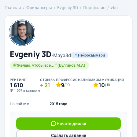
Главная
Фрилансеры
Evgeniy 3D
Портфолио
vbn
Evgeniy 3D
›
Maya3d
Нейросаммари
"Желаю, чтобы все...!" (Булгаков М.А)
РЕЙТИНГ
ОТЗЫВЫ
ПРОФЕССИОНАЛИЗМ
КОММУНИКАЦИЯ
1 610
21
9
10
/10
/10
№ 1 007 в каталоге
На сайте с
2015 года
Начать диалог
Создать задание