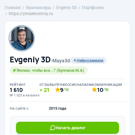
Главная
Фрилансеры
Evgeniy 3D
Портфолио
https://zimaletostroy.ru
Evgeniy 3D
›
Maya3d
Нейросаммари
"Желаю, чтобы все...!" (Булгаков М.А)
РЕЙТИНГ
ОТЗЫВЫ
ПРОФЕССИОНАЛИЗМ
КОММУНИКАЦИЯ
1 610
21
9
10
/10
/10
№ 1 023 в каталоге
На сайте с
2015 года
Начать диалог