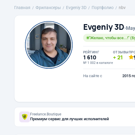
Главная
Фрилансеры
Evgeniy 3D
Портфолио
nbv
Evgeniy 3D
›
May
"Желаю, чтобы все...!" (
РЕЙТИНГ
ОТЗЫВЫ
ПР
1 610
21
№ 1 002 в каталоге
На сайте с
2015 г
Freelance.Boutique
Премиум-сервис для лучших исполнителей