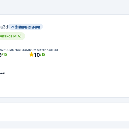
a3d
Нейросаммари
Булгаков М.А)
ОФЕССИОНАЛИЗМ
КОММУНИКАЦИЯ
9
10
/10
/10
ода