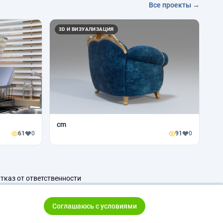
Все проекты →
3D И ВИЗУАЛИЗАЦИЯ
cm
61
0
91
0
тказ от ответственности
Соглашаюсь с условиями