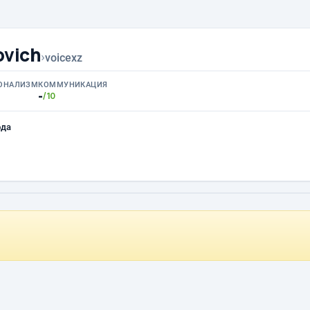
ovich
›
voicexz
ОНАЛИЗМ
КОММУНИКАЦИЯ
-
/10
ода