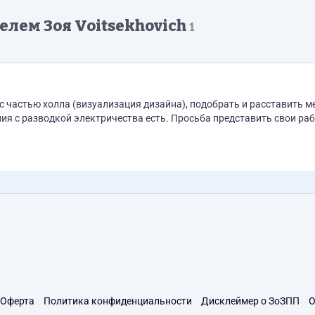
лем Зоя Voitsekhovich
1
с частью холла (визуализация дизайна), подобрать и расставить м
.
Оферта
Политика конфиденциальности
Дисклеймер о ЗоЗПП
О