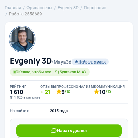
Главная
Фрилансеры
Evgeniy 3D
Портфолио
Работа 2558689
Evgeniy 3D
›
Maya3d
Нейросаммари
"Желаю, чтобы все...!" (Булгаков М.А)
РЕЙТИНГ
ОТЗЫВЫ
ПРОФЕССИОНАЛИЗМ
КОММУНИКАЦИЯ
1 610
21
9
10
/10
/10
№ 1 026 в каталоге
На сайте с
2015 года
Начать диалог