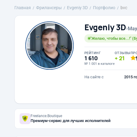
Главная
Фрилансеры
Evgeniy 3D
Портфолио
bvc
Evgeniy 3D
›
May
"Желаю, чтобы все...!" (
РЕЙТИНГ
ОТЗЫВЫ
ПР
1 610
21
№ 1 001 в каталоге
На сайте с
2015 г
Freelance.Boutique
Премиум-сервис для лучших исполнителей