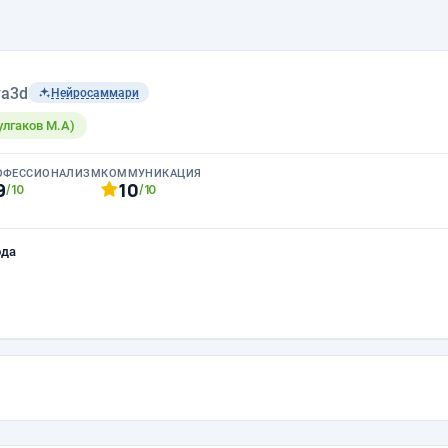
a3d
Нейросаммари
Булгаков М.А)
ОФЕССИОНАЛИЗМ
КОММУНИКАЦИЯ
9
10
/10
/10
ода