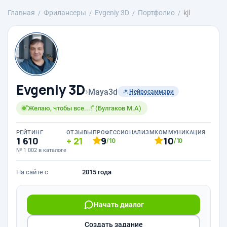
Главная
Фрилансеры
Evgeniy 3D
Портфолио
kjl
Evgeniy 3D
›
Maya3d
Нейросаммари
"Желаю, чтобы все...!" (Булгаков М.А)
РЕЙТИНГ
ОТЗЫВЫ
ПРОФЕССИОНАЛИЗМ
КОММУНИКАЦИЯ
1 610
21
9
10
/10
/10
№ 1 002 в каталоге
На сайте с
2015 года
Начать диалог
Создать задание