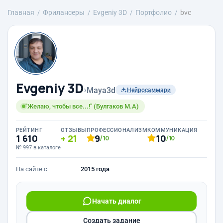
Главная
Фрилансеры
Evgeniy 3D
Портфолио
bvc
Evgeniy 3D
›
Maya3d
Нейросаммари
"Желаю, чтобы все...!" (Булгаков М.А)
РЕЙТИНГ
ОТЗЫВЫ
ПРОФЕССИОНАЛИЗМ
КОММУНИКАЦИЯ
1 610
21
9
10
/10
/10
№ 997 в каталоге
На сайте с
2015 года
Начать диалог
Создать задание