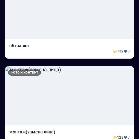
обтравка
132
0
ФОТО И КОНТЕНТ
монтаж(замена лица)
123
0