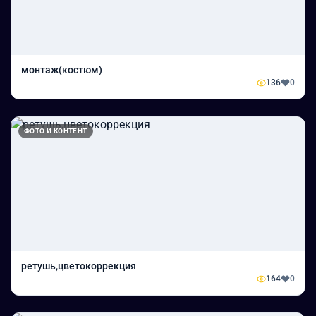
монтаж(костюм)
136
0
ФОТО И КОНТЕНТ
ретушь,цветокоррекция
164
0