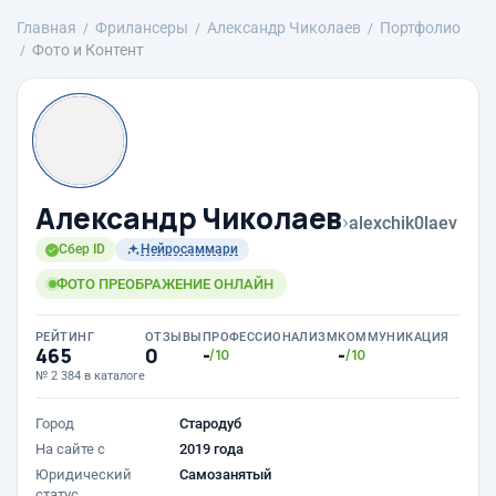
Главная
Фрилансеры
Александр Чиколаев
Портфолио
Фото и Контент
Александр Чиколаев
›
alexchik0laev
Сбер ID
Нейросаммари
ФОТО ПРЕОБРАЖЕНИЕ ОНЛАЙН
РЕЙТИНГ
ОТЗЫВЫ
ПРОФЕССИОНАЛИЗМ
КОММУНИКАЦИЯ
465
0
-
-
/10
/10
№ 2 384 в каталоге
Город
Стародуб
На сайте с
2019 года
Юридический
Самозанятый
статус