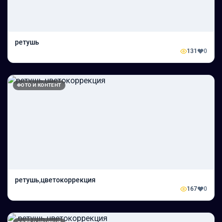
ретушь
131
0
ФОТО И КОНТЕНТ
ретушь,цветокоррекция
167
0