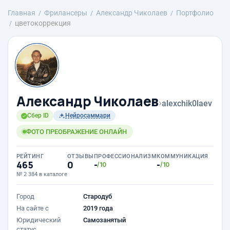
Главная
Фрилансеры
Александр Чиколаев
Портфолио
цветокоррекция
Александр Чиколаев
›
alexchik0laev
Сбер ID
Нейросаммари
ФОТО ПРЕОБРАЖЕНИЕ ОНЛАЙН
РЕЙТИНГ
ОТЗЫВЫ
ПРОФЕССИОНАЛИЗМ
КОММУНИКАЦИЯ
465
0
-
-
/10
/10
№ 2 384 в каталоге
Город
Стародуб
На сайте с
2019 года
Юридический
Самозанятый
статус