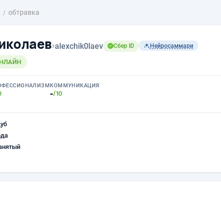
обтравка
иколаев
›
alexchik0laev
Сбер ID
Нейросаммари
ОНЛАЙН
ОФЕССИОНАЛИЗМ
КОММУНИКАЦИЯ
-
0
/10
уб
ода
анятый