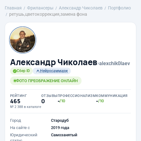
Главная
Фрилансеры
Александр Чиколаев
Портфолио
ретушь,цветокоррекция,замена фона
Александр Чиколаев
›
alexchik0laev
Сбер ID
Нейросаммари
ФОТО ПРЕОБРАЖЕНИЕ ОНЛАЙН
РЕЙТИНГ
ОТЗЫВЫ
ПРОФЕССИОНАЛИЗМ
КОММУНИКАЦИЯ
465
0
-
-
/10
/10
№ 2 388 в каталоге
Город
Стародуб
На сайте с
2019 года
Юридический
Самозанятый
статус