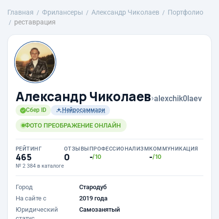
Главная
Фрилансеры
Александр Чиколаев
Портфолио
реставрация
Александр Чиколаев
›
alexchik0laev
Сбер ID
Нейросаммари
ФОТО ПРЕОБРАЖЕНИЕ ОНЛАЙН
РЕЙТИНГ
ОТЗЫВЫ
ПРОФЕССИОНАЛИЗМ
КОММУНИКАЦИЯ
465
0
-
-
/10
/10
№ 2 384 в каталоге
Город
Стародуб
На сайте с
2019 года
Юридический
Самозанятый
статус