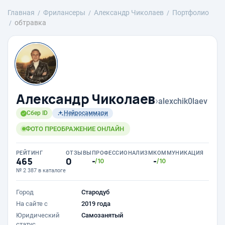
Главная
Фрилансеры
Александр Чиколаев
Портфолио
обтравка
Александр Чиколаев
›
alexchik0laev
Сбер ID
Нейросаммари
ФОТО ПРЕОБРАЖЕНИЕ ОНЛАЙН
РЕЙТИНГ
ОТЗЫВЫ
ПРОФЕССИОНАЛИЗМ
КОММУНИКАЦИЯ
465
0
-
-
/10
/10
№ 2 387 в каталоге
Город
Стародуб
На сайте с
2019 года
Юридический
Самозанятый
статус