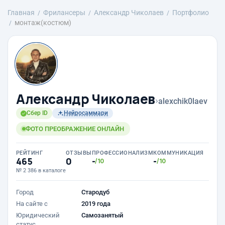
Главная
Фрилансеры
Александр Чиколаев
Портфолио
монтаж(костюм)
Александр Чиколаев
›
alexchik0laev
Сбер ID
Нейросаммари
ФОТО ПРЕОБРАЖЕНИЕ ОНЛАЙН
РЕЙТИНГ
ОТЗЫВЫ
ПРОФЕССИОНАЛИЗМ
КОММУНИКАЦИЯ
465
0
-
-
/10
/10
№ 2 386 в каталоге
Город
Стародуб
На сайте с
2019 года
Юридический
Самозанятый
статус