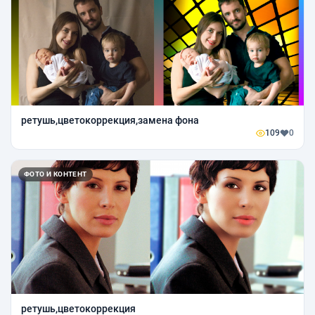
ретушь,цветокоррекция,замена фона
109
0
ФОТО И КОНТЕНТ
ретушь,цветокоррекция