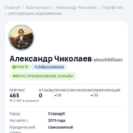
Главная
Фрилансеры
Александр Чиколаев
Портфолио
реставрация.окрашивание
Александр Чиколаев
›
alexchik0laev
Сбер ID
Нейросаммари
ФОТО ПРЕОБРАЖЕНИЕ ОНЛАЙН
РЕЙТИНГ
ОТЗЫВЫ
ПРОФЕССИОНАЛИЗМ
КОММУНИКАЦИЯ
465
0
-
-
/10
/10
№ 2 387 в каталоге
Город
Стародуб
На сайте с
2019 года
Юридический
Самозанятый
статус