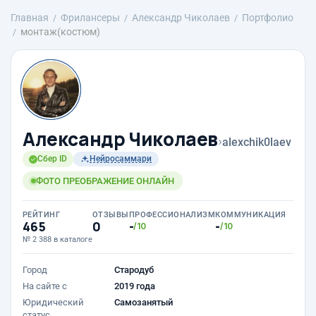
Главная
Фрилансеры
Александр Чиколаев
Портфолио
монтаж(костюм)
Александр Чиколаев
›
alexchik0laev
Сбер ID
Нейросаммари
ФОТО ПРЕОБРАЖЕНИЕ ОНЛАЙН
РЕЙТИНГ
ОТЗЫВЫ
ПРОФЕССИОНАЛИЗМ
КОММУНИКАЦИЯ
465
0
-
-
/10
/10
№ 2 388 в каталоге
Город
Стародуб
На сайте с
2019 года
Юридический
Самозанятый
статус