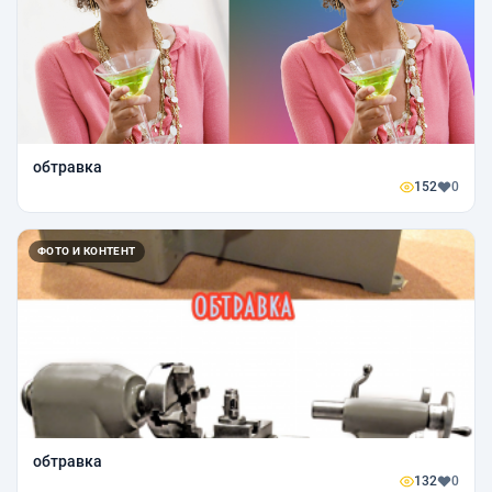
обтравка
152
0
ФОТО И КОНТЕНТ
обтравка
132
0