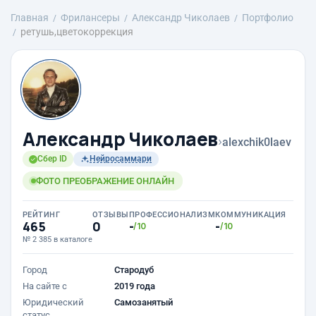
Главная
Фрилансеры
Александр Чиколаев
Портфолио
ретушь,цветокоррекция
Александр Чиколаев
›
alexchik0laev
Сбер ID
Нейросаммари
ФОТО ПРЕОБРАЖЕНИЕ ОНЛАЙН
РЕЙТИНГ
ОТЗЫВЫ
ПРОФЕССИОНАЛИЗМ
КОММУНИКАЦИЯ
465
0
-
-
/10
/10
№ 2 385 в каталоге
Город
Стародуб
На сайте с
2019 года
Юридический
Самозанятый
статус