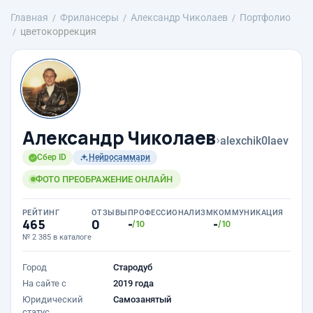
Главная
Фрилансеры
Александр Чиколаев
Портфолио
цветокоррекция
Александр Чиколаев
›
alexchik0laev
Сбер ID
Нейросаммари
ФОТО ПРЕОБРАЖЕНИЕ ОНЛАЙН
РЕЙТИНГ
ОТЗЫВЫ
ПРОФЕССИОНАЛИЗМ
КОММУНИКАЦИЯ
465
0
-
-
/10
/10
№ 2 385 в каталоге
Город
Стародуб
На сайте с
2019 года
Юридический
Самозанятый
статус