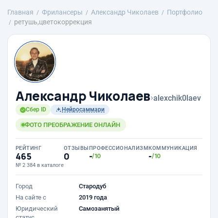
Главная
Фрилансеры
Александр Чиколаев
Портфолио
ретушь,цветокоррекция
Александр Чиколаев
›
alexchik0laev
Сбер ID
Нейросаммари
ФОТО ПРЕОБРАЖЕНИЕ ОНЛАЙН
РЕЙТИНГ
ОТЗЫВЫ
ПРОФЕССИОНАЛИЗМ
КОММУНИКАЦИЯ
465
0
-
-
/10
/10
№ 2 384 в каталоге
Город
Стародуб
На сайте с
2019 года
Юридический
Самозанятый
статус