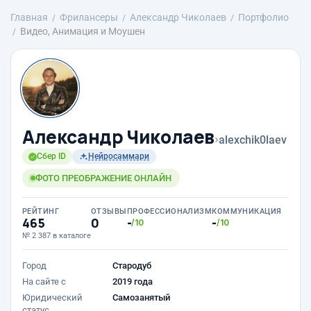
Главная
Фрилансеры
Александр Чиколаев
Портфолио
Видео, Анимация и Моушен
Александр Чиколаев
›
alexchik0laev
Сбер ID
Нейросаммари
ФОТО ПРЕОБРАЖЕНИЕ ОНЛАЙН
РЕЙТИНГ
ОТЗЫВЫ
ПРОФЕССИОНАЛИЗМ
КОММУНИКАЦИЯ
465
0
-
-
/10
/10
№ 2 387 в каталоге
Город
Стародуб
На сайте с
2019 года
Юридический
Самозанятый
статус