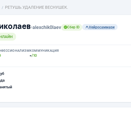
РЕТУШЬ.УДАЛЕНИЕ ВЕСНУШЕК.
иколаев
›
alexchik0laev
Сбер ID
Нейросаммари
ОНЛАЙН
ОФЕССИОНАЛИЗМ
КОММУНИКАЦИЯ
-
0
/10
уб
ода
анятый