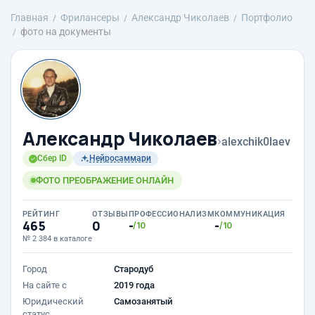
Главная
Фрилансеры
Александр Чиколаев
Портфолио
фото на документы
Александр Чиколаев
›
alexchik0laev
Сбер ID
Нейросаммари
ФОТО ПРЕОБРАЖЕНИЕ ОНЛАЙН
РЕЙТИНГ
ОТЗЫВЫ
ПРОФЕССИОНАЛИЗМ
КОММУНИКАЦИЯ
465
0
-
-
/10
/10
№ 2 384 в каталоге
Город
Стародуб
На сайте с
2019 года
Юридический
Самозанятый
статус