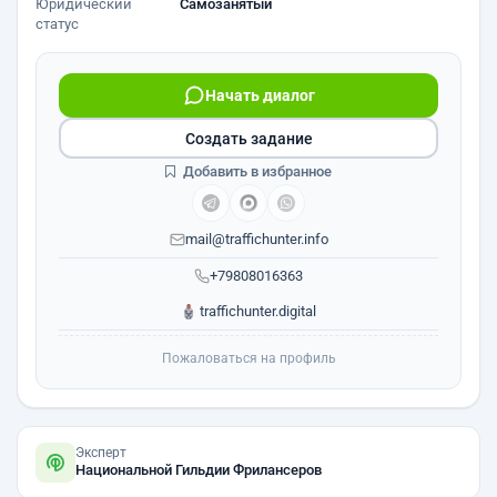
Юридический
Самозанятый
статус
Начать диалог
Создать задание
Добавить в избранное
mail@traffichunter.info
+79808016363
traffichunter.digital
Пожаловаться на профиль
Эксперт
Национальной Гильдии Фрилансеров