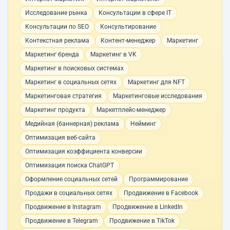
Исследование рынка
Консультации в сфере IT
Консультации по SEO
Консультирование
Контекстная реклама
Контент-менеджер
Маркетинг
Маркетинг бренда
Маркетинг в VK
Маркетинг в поисковых системах
Маркетинг в социальных сетях
Маркетинг для NFT
Маркетинговая стратегия
Маркетинговые исследования
Маркетинг продукта
Маркетплейс-менеджер
Медийная (баннерная) реклама
Нейминг
Оптимизация веб-сайта
Оптимизация коэффициента конверсии
Оптимизация поиска ChatGPT
Оформление социальных сетей
Программирование
Продажи в социальных сетях
Продвижение в Facebook
Продвижение в Instagram
Продвижение в LinkedIn
Продвижение в Telegram
Продвижение в TikTok