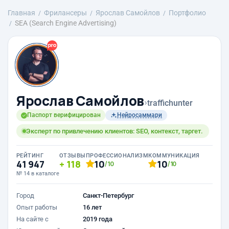
Главная
Фрилансеры
Ярослав Самойлов
Портфолио
SEA (Search Engine Advertising)
Ярослав Самойлов
›
traffichunter
Паспорт верифицирован
Нейросаммари
Эксперт по привлечению клиентов: SEO, контекст, таргет.
РЕЙТИНГ
ОТЗЫВЫ
ПРОФЕССИОНАЛИЗМ
КОММУНИКАЦИЯ
41 947
118
10
10
/10
/10
№ 14 в каталоге
Город
Санкт-Петербург
Опыт работы
16 лет
На сайте с
2019 года