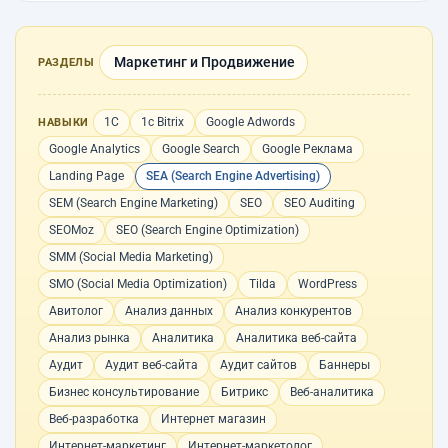
Маркетинг и Продвижение
РАЗДЕЛЫ
1С
1с Bitrix
Google Adwords
НАВЫКИ
Google Analytics
Google Search
Google Реклама
Landing Page
SEA (Search Engine Advertising)
SEM (Search Engine Marketing)
SEO
SEO Auditing
SEOMoz
SEO (Search Engine Optimization)
SMM (Social Media Marketing)
SMO (Social Media Optimization)
Tilda
WordPress
Авитолог
Анализ данных
Анализ конкурентов
Анализ рынка
Аналитика
Аналитика веб-сайта
Аудит
Аудит веб-сайта
Аудит сайтов
Баннеры
Бизнес консультирование
Битрикс
Веб-аналитика
Веб-разработка
Интернет магазин
Интернет-маркетинг
Интернет-маркетолог