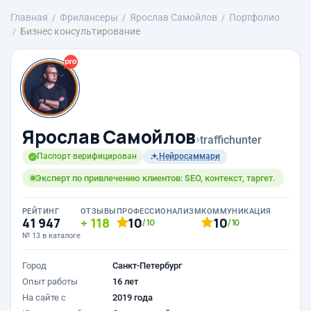
Главная
Фрилансеры
Ярослав Самойлов
Портфолио
Бизнес консультирование
Ярослав Самойлов
›
traffichunter
Паспорт верифицирован
Нейросаммари
Эксперт по привлечению клиентов: SEO, контекст, таргет.
РЕЙТИНГ
ОТЗЫВЫ
ПРОФЕССИОНАЛИЗМ
КОММУНИКАЦИЯ
41 947
118
10
10
/10
/10
№ 13 в каталоге
Город
Санкт-Петербург
Опыт работы
16 лет
На сайте с
2019 года