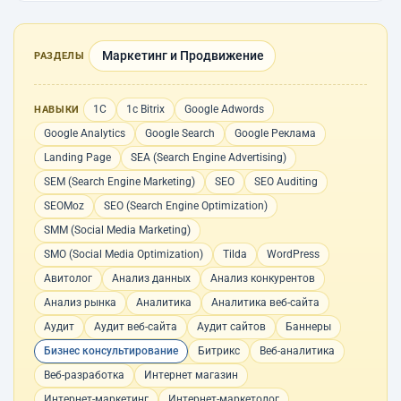
Маркетинг и Продвижение
РАЗДЕЛЫ
1С
1с Bitrix
Google Adwords
НАВЫКИ
Google Analytics
Google Search
Google Реклама
Landing Page
SEA (Search Engine Advertising)
SEM (Search Engine Marketing)
SEO
SEO Auditing
SEOMoz
SEO (Search Engine Optimization)
SMM (Social Media Marketing)
SMO (Social Media Optimization)
Tilda
WordPress
Авитолог
Анализ данных
Анализ конкурентов
Анализ рынка
Аналитика
Аналитика веб-сайта
Аудит
Аудит веб-сайта
Аудит сайтов
Баннеры
Бизнес консультирование
Битрикс
Веб-аналитика
Веб-разработка
Интернет магазин
Интернет-маркетинг
Интернет-маркетолог