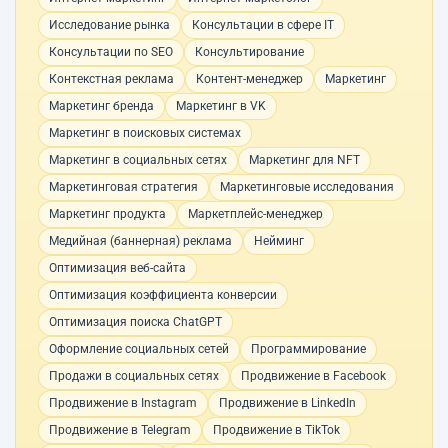
Исследование рынка
Консультации в сфере IT
Консультации по SEO
Консультирование
Контекстная реклама
Контент-менеджер
Маркетинг
Маркетинг бренда
Маркетинг в VK
Маркетинг в поисковых системах
Маркетинг в социальных сетях
Маркетинг для NFT
Маркетинговая стратегия
Маркетинговые исследования
Маркетинг продукта
Маркетплейс-менеджер
Медийная (баннерная) реклама
Нейминг
Оптимизация веб-сайта
Оптимизация коэффициента конверсии
Оптимизация поиска ChatGPT
Оформление социальных сетей
Программирование
Продажи в социальных сетях
Продвижение в Facebook
Продвижение в Instagram
Продвижение в LinkedIn
Продвижение в Telegram
Продвижение в TikTok