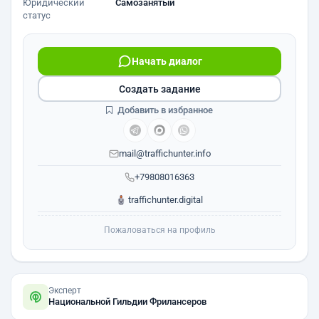
Юридический
Самозанятый
статус
Начать диалог
Создать задание
Добавить в избранное
mail@traffichunter.info
+79808016363
traffichunter.digital
Пожаловаться на профиль
Эксперт
Национальной Гильдии Фрилансеров