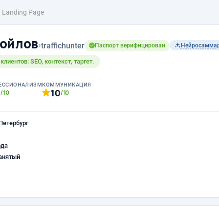
Landing Page
ойлов
›
traffichunter
Паспорт верифицирован
Нейросамма
лиентов: SEO, контекст, таргет.
ЕССИОНАЛИЗМ
КОММУНИКАЦИЯ
0
10
/10
/10
Петербург
ода
анятый