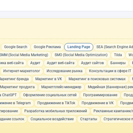
Google Search
Google Реклама
Landing Page
SEA (Search Engine Ad
SMM (Social Media Marketing)
SMO (Social Media Optimization)
Tilda
Wo
ика веб-сайта
Аудит
Аудит веб-сайта
Аудит сайтов
Баннеры
Интернет-маркетолог
Исследование рынка
Консультации в сфере IT
аркетинг бренда
Маркетинг в VK
Маркетинг в поисковых системах
Маркетинг продукта
Маркетплейс-менеджер
Медийная (баннерная) ре
а ChatGPT
Оформление социальных сетей
Программирование
Прод
ижение в Telegram
Продвижение в TikTok
Продвижение в VK
Продви
пирование
Разработка мобильных приложений
Рекламные кампании/
здание ссылок
Социальное воздействие
Стартапы
Стратегическое 