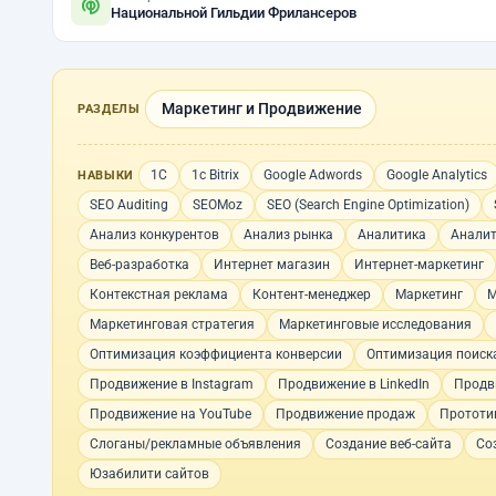
Национальной Гильдии Фрилансеров
Маркетинг и Продвижение
РАЗДЕЛЫ
1С
1с Bitrix
Google Adwords
Google Analytics
НАВЫКИ
SEO Auditing
SEOMoz
SEO (Search Engine Optimization)
Анализ конкурентов
Анализ рынка
Аналитика
Аналит
Веб-разработка
Интернет магазин
Интернет-маркетинг
Контекстная реклама
Контент-менеджер
Маркетинг
М
Маркетинговая стратегия
Маркетинговые исследования
Оптимизация коэффициента конверсии
Оптимизация поиск
Продвижение в Instagram
Продвижение в LinkedIn
Продв
Продвижение на YouTube
Продвижение продаж
Прототи
Слоганы/рекламные объявления
Создание веб-сайта
Со
Юзабилити сайтов