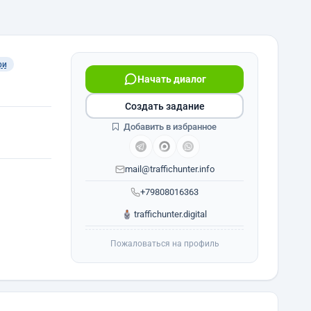
ри
Начать диалог
Создать задание
Добавить в избранное
mail@traffichunter.info
+79808016363
traffichunter.digital
Пожаловаться на профиль