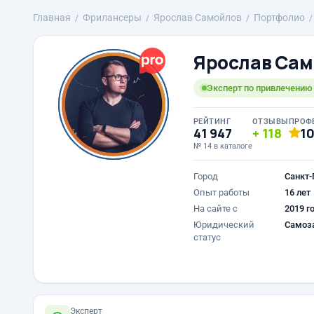
Главная
Фрилансеры
Ярослав Самойлов
Портфолио
Ярослав Сам
Эксперт по привлечению к
РЕЙТИНГ
ОТЗЫВЫ
ПРОФ
41 947
118
1
№ 14 в каталоге
Город
Санкт-
Опыт работы
16 лет
На сайте с
2019 г
Юридический
Самоз
статус
Эксперт