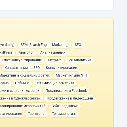
vertising)
SEM (Search Engine Marketing)
SEO
rdPress
Авитолог
Анализ данных
Бизнес консультирование
Битрикс
Веб-аналитика
Консультации по SEO
Консультирование
Маркетинг в социальных сетях
Маркетинг для NFT
клама
Нейминг
Оптимизация веб-сайта
ажи в социальных сетях
Продвижение в Facebook
жение в Одноклассниках
Продвижение в Яндекс.Дзен
планирование мероприятий
Сайт "под ключ"
планирование
Таргетолог
Телемаркетинг