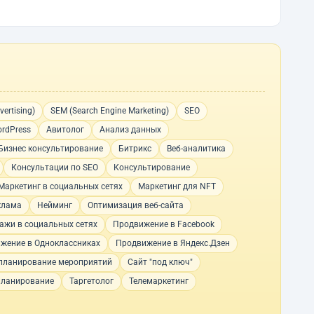
ertising)
SEM (Search Engine Marketing)
SEO
rdPress
Авитолог
Анализ данных
Бизнес консультирование
Битрикс
Веб-аналитика
Консультации по SEO
Консультирование
Маркетинг в социальных сетях
Маркетинг для NFT
клама
Нейминг
Оптимизация веб-сайта
ажи в социальных сетях
Продвижение в Facebook
жение в Одноклассниках
Продвижение в Яндекс.Дзен
планирование мероприятий
Сайт "под ключ"
планирование
Таргетолог
Телемаркетинг