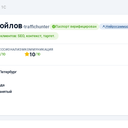
1С
ойлов
›
traffichunter
Паспорт верифицирован
Нейросамма
лиентов: SEO, контекст, таргет.
ЕССИОНАЛИЗМ
КОММУНИКАЦИЯ
0
10
/10
/10
Петербург
ода
анятый