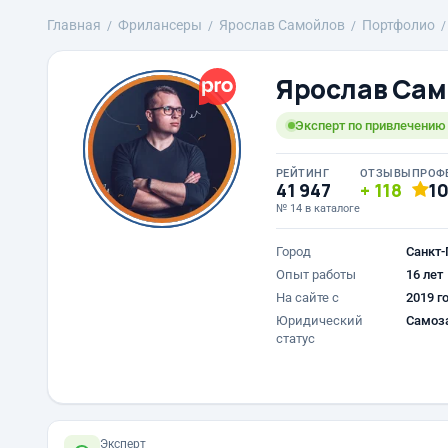
Главная
Фрилансеры
Ярослав Самойлов
Портфолио
Ярослав Сам
Эксперт по привлечению к
РЕЙТИНГ
ОТЗЫВЫ
ПРОФ
41 947
118
1
№ 14 в каталоге
Город
Санкт-
Опыт работы
16 лет
На сайте с
2019 г
Юридический
Самоз
статус
Эксперт