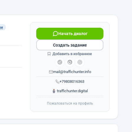
ри
Начать диалог
Создать задание
Добавить в избранное
mail@traffichunter.info
+79808016363
traffichunter.digital
Пожаловаться на профиль