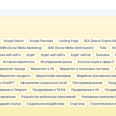
Google Search
Google Реклама
Landing Page
SEA (Search Engine Adv
SMM (Social Media Marketing)
SMO (Social Media Optimization)
Tilda
Wo
ика веб-сайта
Аудит
Аудит веб-сайта
Аудит сайтов
Баннеры
Интернет-маркетолог
Исследование рынка
Консультации в сфере IT
аркетинг бренда
Маркетинг в VK
Маркетинг в поисковых системах
Маркетинг продукта
Маркетплейс-менеджер
Медийная (баннерная) ре
а ChatGPT
Оформление социальных сетей
Программирование
Прод
ижение в Telegram
Продвижение в TikTok
Продвижение в VK
Продви
пирование
Разработка мобильных приложений
Рекламные кампании/
здание ссылок
Социальное воздействие
Стартапы
Стратегическое 