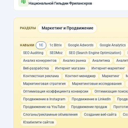
Национальной Гильдии Фрилансеров
Маркетинг и Продвижение
РАЗДЕЛЫ
1С
1с Bitrix
Google Adwords
Google Analytics
НАВЫКИ
SEO Auditing
SEOMoz
SEO (Search Engine Optimization)
Анализ конкурентов
Анализ рынка
Аналитика
Аналит
Веб-разработка
Интернет магазин
Интернет-маркетинг
Контекстная реклама
Контент-менеджер
Маркетинг
М
Маркетинговая стратегия
Маркетинговые исследования
Оптимизация коэффициента конверсии
Оптимизация поиск
Продвижение в Instagram
Продвижение в LinkedIn
Продв
Продвижение на YouTube
Продвижение продаж
Прототи
Слоганы/рекламные объявления
Создание веб-сайта
Со
Юзабилити сайтов