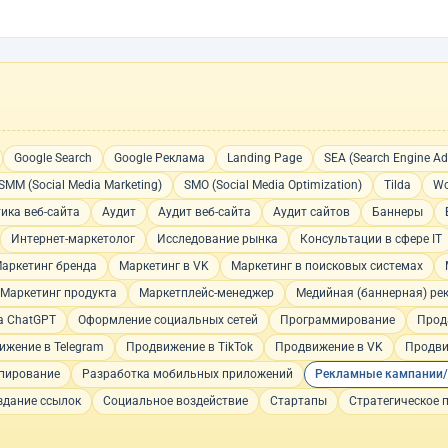
Google Search
Google Реклама
Landing Page
SEA (Search Engine Adv
SMM (Social Media Marketing)
SMO (Social Media Optimization)
Tilda
Wo
ика веб-сайта
Аудит
Аудит веб-сайта
Аудит сайтов
Баннеры
Интернет-маркетолог
Исследование рынка
Консультации в сфере IT
аркетинг бренда
Маркетинг в VK
Маркетинг в поисковых системах
Маркетинг продукта
Маркетплейс-менеджер
Медийная (баннерная) ре
а ChatGPT
Оформление социальных сетей
Программирование
Прод
ижение в Telegram
Продвижение в TikTok
Продвижение в VK
Продви
пирование
Разработка мобильных приложений
Рекламные кампании/
здание ссылок
Социальное воздействие
Стартапы
Стратегическое 