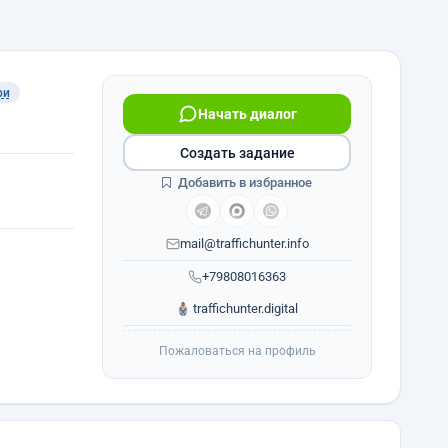
ри
Начать диалог
Создать задание
Добавить в избранное
mail@traffichunter.info
+79808016363
traffichunter.digital
Пожаловаться на профиль