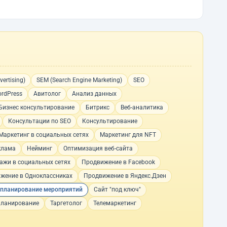
ertising)
SEM (Search Engine Marketing)
SEO
rdPress
Авитолог
Анализ данных
Бизнес консультирование
Битрикс
Веб-аналитика
Консультации по SEO
Консультирование
Маркетинг в социальных сетях
Маркетинг для NFT
клама
Нейминг
Оптимизация веб-сайта
ажи в социальных сетях
Продвижение в Facebook
жение в Одноклассниках
Продвижение в Яндекс.Дзен
планирование мероприятий
Сайт "под ключ"
планирование
Таргетолог
Телемаркетинг