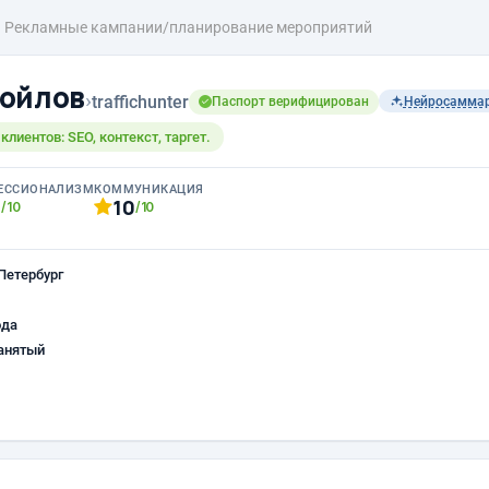
Рекламные кампании/планирование мероприятий
ойлов
›
traffichunter
Паспорт верифицирован
Нейросамма
лиентов: SEO, контекст, таргет.
ЕССИОНАЛИЗМ
КОММУНИКАЦИЯ
0
10
/10
/10
Петербург
ода
анятый