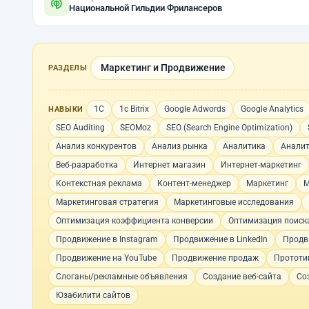
Национальной Гильдии Фрилансеров
Маркетинг и Продвижение
РАЗДЕЛЫ
1С
1с Bitrix
Google Adwords
Google Analytics
НАВЫКИ
SEO Auditing
SEOMoz
SEO (Search Engine Optimization)
Анализ конкурентов
Анализ рынка
Аналитика
Аналит
Веб-разработка
Интернет магазин
Интернет-маркетинг
Контекстная реклама
Контент-менеджер
Маркетинг
М
Маркетинговая стратегия
Маркетинговые исследования
Оптимизация коэффициента конверсии
Оптимизация поиск
Продвижение в Instagram
Продвижение в LinkedIn
Продв
Продвижение на YouTube
Продвижение продаж
Прототи
Слоганы/рекламные объявления
Создание веб-сайта
Со
Юзабилити сайтов