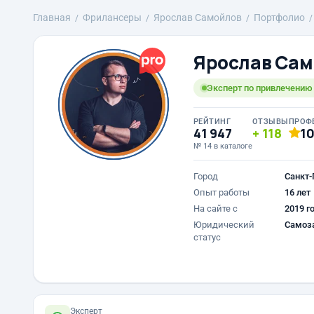
Главная
Фрилансеры
Ярослав Самойлов
Портфолио
Ярослав Сам
Эксперт по привлечению к
РЕЙТИНГ
ОТЗЫВЫ
ПРОФ
41 947
118
1
№ 14 в каталоге
Город
Санкт-
Опыт работы
16 лет
На сайте с
2019 г
Юридический
Самоз
статус
Эксперт