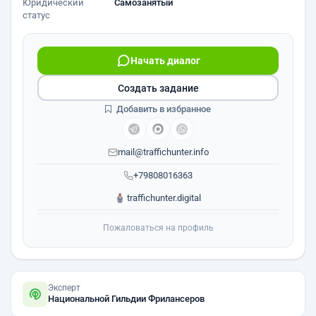
Юридический
Самозанятый
статус
Начать диалог
Создать задание
Добавить в избранное
mail@traffichunter.info
+79808016363
traffichunter.digital
Пожаловаться на профиль
Эксперт
Национальной Гильдии Фрилансеров