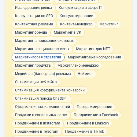
Исследование рынка
Консультации в сфере IT
Консультации по SEO
Консультирование
Контекстная реклама
Контент-менеджер
Маркетинг
Маркетинг бренда
Маркетинг в VK
Маркетинг в поисковых системах
Маркетинг в социальных сетях
Маркетинг для NFT
Маркетинговая стратегия
Маркетинговые исследования
Маркетинг продукта
Маркетплейс-менеджер
Медийная (баннерная) реклама
Нейминг
Оптимизация веб-сайта
Оптимизация коэффициента конверсии
Оптимизация поиска ChatGPT
Оформление социальных сетей
Программирование
Продажи в социальных сетях
Продвижение в Facebook
Продвижение в Instagram
Продвижение в LinkedIn
Продвижение в Telegram
Продвижение в TikTok