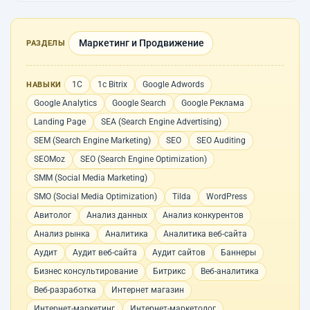
Маркетинг и Продвижение
РАЗДЕЛЫ
1С
1с Bitrix
Google Adwords
НАВЫКИ
Google Analytics
Google Search
Google Реклама
Landing Page
SEA (Search Engine Advertising)
SEM (Search Engine Marketing)
SEO
SEO Auditing
SEOMoz
SEO (Search Engine Optimization)
SMM (Social Media Marketing)
SMO (Social Media Optimization)
Tilda
WordPress
Авитолог
Анализ данных
Анализ конкурентов
Анализ рынка
Аналитика
Аналитика веб-сайта
Аудит
Аудит веб-сайта
Аудит сайтов
Баннеры
Бизнес консультирование
Битрикс
Веб-аналитика
Веб-разработка
Интернет магазин
Интернет-маркетинг
Интернет-маркетолог