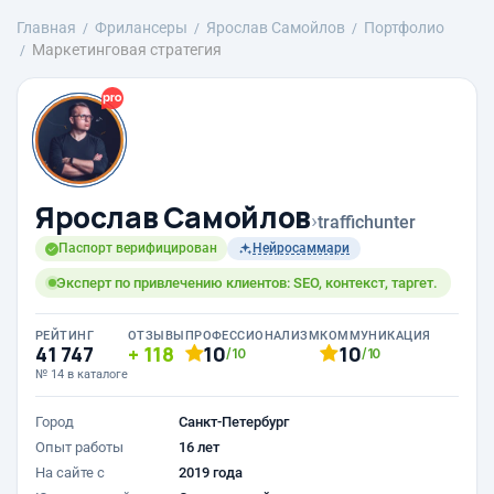
Главная
Фрилансеры
Ярослав Самойлов
Портфолио
Маркетинговая стратегия
Ярослав Самойлов
›
traffichunter
Паспорт верифицирован
Нейросаммари
Эксперт по привлечению клиентов: SEO, контекст, таргет.
РЕЙТИНГ
ОТЗЫВЫ
ПРОФЕССИОНАЛИЗМ
КОММУНИКАЦИЯ
41 747
118
10
10
/10
/10
№ 14 в каталоге
Город
Санкт-Петербург
Опыт работы
16 лет
На сайте с
2019 года