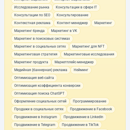
Исследование рынка
Консультации в сфере IT
Консультации по SEO
Консультирование
Контекстная реклама
Контент-менеджер
Маркетинг
Маркетинг бренда
Маркетинг в VK
Маркетинг в поисковых системах
Маркетинг в социальных сетях
Маркетинг для NFT
Маркетинговая стратегия
Маркетинговые исследования
Маркетинг продукта
Маркетплейс-менеджер
Медийная (баннерная) реклама
Нейминг
Оптимизация веб-сайта
Оптимизация коэффициента конверсии
Оптимизация поиска ChatGPT
Оформление социальных сетей
Программирование
Продажи в социальных сетях
Продвижение в Facebook
Продвижение в Instagram
Продвижение в LinkedIn
Продвижение в Telegram
Продвижение в TikTok