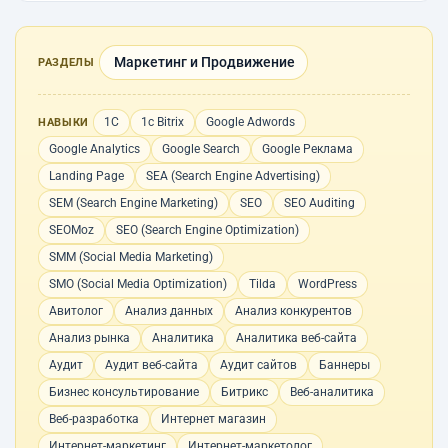
Маркетинг и Продвижение
РАЗДЕЛЫ
1С
1с Bitrix
Google Adwords
НАВЫКИ
Google Analytics
Google Search
Google Реклама
Landing Page
SEA (Search Engine Advertising)
SEM (Search Engine Marketing)
SEO
SEO Auditing
SEOMoz
SEO (Search Engine Optimization)
SMM (Social Media Marketing)
SMO (Social Media Optimization)
Tilda
WordPress
Авитолог
Анализ данных
Анализ конкурентов
Анализ рынка
Аналитика
Аналитика веб-сайта
Аудит
Аудит веб-сайта
Аудит сайтов
Баннеры
Бизнес консультирование
Битрикс
Веб-аналитика
Веб-разработка
Интернет магазин
Интернет-маркетинг
Интернет-маркетолог