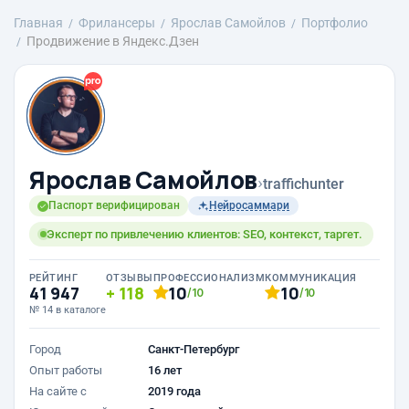
Главная
Фрилансеры
Ярослав Самойлов
Портфолио
Продвижение в Яндекс.Дзен
Ярослав Самойлов
›
traffichunter
Паспорт верифицирован
Нейросаммари
Эксперт по привлечению клиентов: SEO, контекст, таргет.
РЕЙТИНГ
ОТЗЫВЫ
ПРОФЕССИОНАЛИЗМ
КОММУНИКАЦИЯ
41 947
118
10
10
/10
/10
№ 14 в каталоге
Город
Санкт-Петербург
Опыт работы
16 лет
На сайте с
2019 года