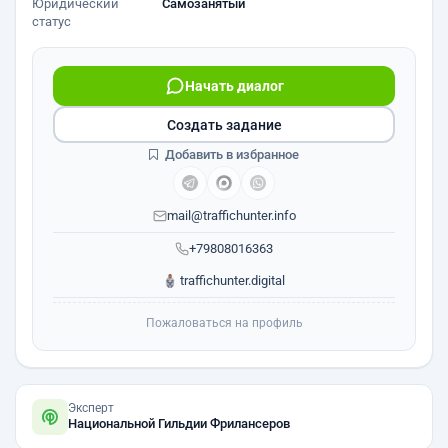
Юридический
Самозанятый
статус
Начать диалог
Создать задание
Добавить в избранное
mail@traffichunter.info
+79808016363
traffichunter.digital
Пожаловаться на профиль
Эксперт
Национальной Гильдии Фрилансеров