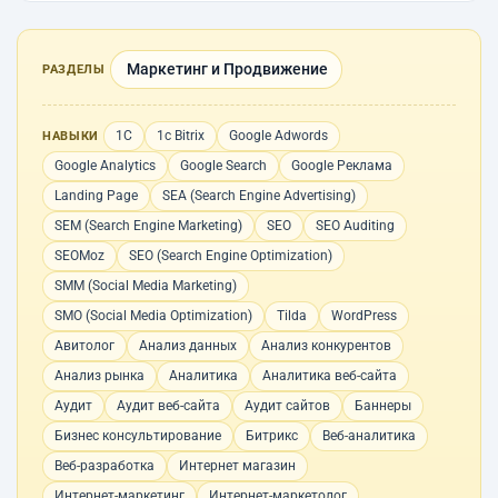
Маркетинг и Продвижение
РАЗДЕЛЫ
1С
1с Bitrix
Google Adwords
НАВЫКИ
Google Analytics
Google Search
Google Реклама
Landing Page
SEA (Search Engine Advertising)
SEM (Search Engine Marketing)
SEO
SEO Auditing
SEOMoz
SEO (Search Engine Optimization)
SMM (Social Media Marketing)
SMO (Social Media Optimization)
Tilda
WordPress
Авитолог
Анализ данных
Анализ конкурентов
Анализ рынка
Аналитика
Аналитика веб-сайта
Аудит
Аудит веб-сайта
Аудит сайтов
Баннеры
Бизнес консультирование
Битрикс
Веб-аналитика
Веб-разработка
Интернет магазин
Интернет-маркетинг
Интернет-маркетолог