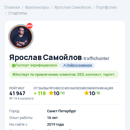
Главная
Фрилансеры
Ярослав Самойлов
Портфолио
Стартапы
Ярослав Самойлов
›
traffichunter
Паспорт верифицирован
Нейросаммари
Эксперт по привлечению клиентов: SEO, контекст, таргет.
РЕЙТИНГ
ОТЗЫВЫ
ПРОФЕССИОНАЛИЗМ
КОММУНИКАЦИЯ
41 947
118
10
10
/10
/10
№ 14 в каталоге
Город
Санкт-Петербург
Опыт работы
16 лет
На сайте с
2019 года