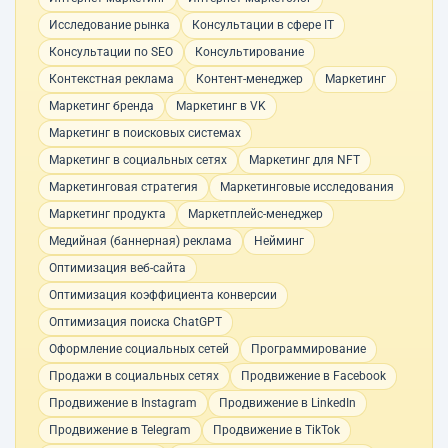
Исследование рынка
Консультации в сфере IT
Консультации по SEO
Консультирование
Контекстная реклама
Контент-менеджер
Маркетинг
Маркетинг бренда
Маркетинг в VK
Маркетинг в поисковых системах
Маркетинг в социальных сетях
Маркетинг для NFT
Маркетинговая стратегия
Маркетинговые исследования
Маркетинг продукта
Маркетплейс-менеджер
Медийная (баннерная) реклама
Нейминг
Оптимизация веб-сайта
Оптимизация коэффициента конверсии
Оптимизация поиска ChatGPT
Оформление социальных сетей
Программирование
Продажи в социальных сетях
Продвижение в Facebook
Продвижение в Instagram
Продвижение в LinkedIn
Продвижение в Telegram
Продвижение в TikTok