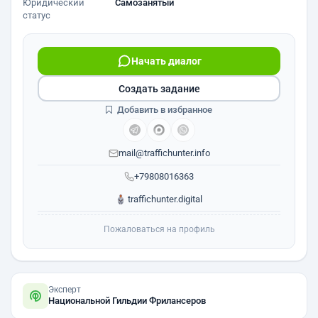
Юридический
Самозанятый
статус
Начать диалог
Создать задание
Добавить в избранное
mail@traffichunter.info
+79808016363
traffichunter.digital
Пожаловаться на профиль
Эксперт
Национальной Гильдии Фрилансеров