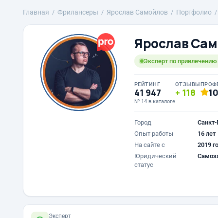
Главная
Фрилансеры
Ярослав Самойлов
Портфолио
Ярослав Сам
Эксперт по привлечению к
РЕЙТИНГ
ОТЗЫВЫ
ПРОФ
41 947
118
1
№ 14 в каталоге
Город
Санкт-
Опыт работы
16 лет
На сайте с
2019 г
Юридический
Самоз
статус
Эксперт