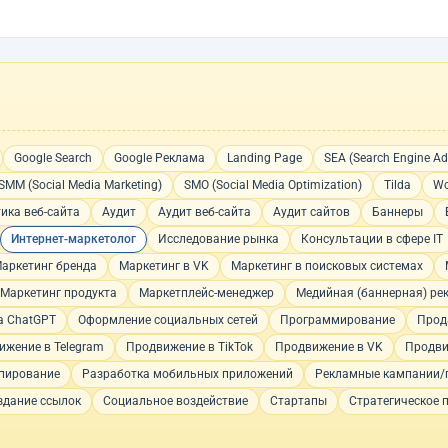
Google Search
Google Реклама
Landing Page
SEA (Search Engine Adv
SMM (Social Media Marketing)
SMO (Social Media Optimization)
Tilda
Wo
ика веб-сайта
Аудит
Аудит веб-сайта
Аудит сайтов
Баннеры
Интернет-маркетолог
Исследование рынка
Консультации в сфере IT
аркетинг бренда
Маркетинг в VK
Маркетинг в поисковых системах
Маркетинг продукта
Маркетплейс-менеджер
Медийная (баннерная) ре
а ChatGPT
Оформление социальных сетей
Программирование
Прод
ижение в Telegram
Продвижение в TikTok
Продвижение в VK
Продви
пирование
Разработка мобильных приложений
Рекламные кампании/
здание ссылок
Социальное воздействие
Стартапы
Стратегическое 