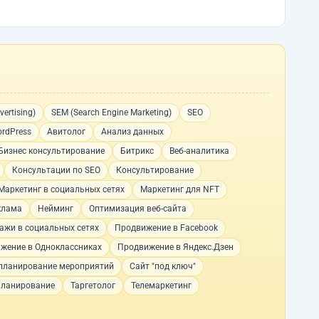
ertising)
SEM (Search Engine Marketing)
SEO
rdPress
Авитолог
Анализ данных
Бизнес консультирование
Битрикс
Веб-аналитика
Консультации по SEO
Консультирование
Маркетинг в социальных сетях
Маркетинг для NFT
клама
Нейминг
Оптимизация веб-сайта
ажи в социальных сетях
Продвижение в Facebook
жение в Одноклассниках
Продвижение в Яндекс.Дзен
планирование мероприятий
Сайт "под ключ"
планирование
Таргетолог
Телемаркетинг