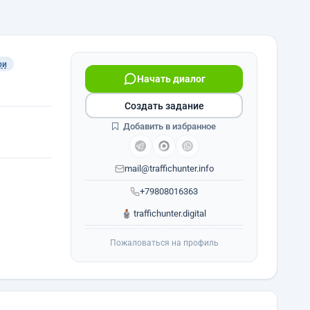
ри
Начать диалог
Создать задание
Добавить в избранное
mail@traffichunter.info
+79808016363
traffichunter.digital
Пожаловаться на профиль