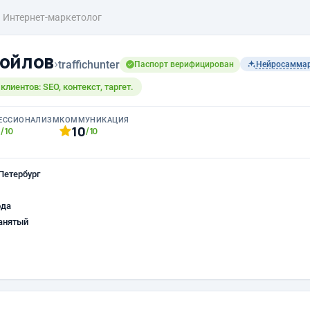
Интернет-маркетолог
ойлов
›
traffichunter
Паспорт верифицирован
Нейросамма
лиентов: SEO, контекст, таргет.
ЕССИОНАЛИЗМ
КОММУНИКАЦИЯ
0
10
/10
/10
Петербург
ода
анятый