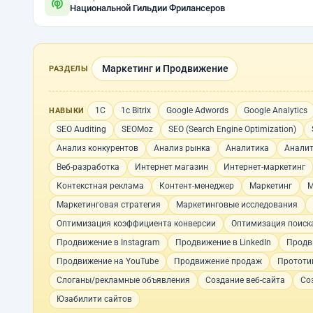
Национальной Гильдии Фрилансеров
Маркетинг и Продвижение
РАЗДЕЛЫ
1С
1с Bitrix
Google Adwords
Google Analytics
НАВЫКИ
SEO Auditing
SEOMoz
SEO (Search Engine Optimization)
Анализ конкурентов
Анализ рынка
Аналитика
Аналит
Веб-разработка
Интернет магазин
Интернет-маркетинг
Контекстная реклама
Контент-менеджер
Маркетинг
М
Маркетинговая стратегия
Маркетинговые исследования
Оптимизация коэффициента конверсии
Оптимизация поиск
Продвижение в Instagram
Продвижение в LinkedIn
Продв
Продвижение на YouTube
Продвижение продаж
Прототи
Слоганы/рекламные объявления
Создание веб-сайта
Со
Юзабилити сайтов