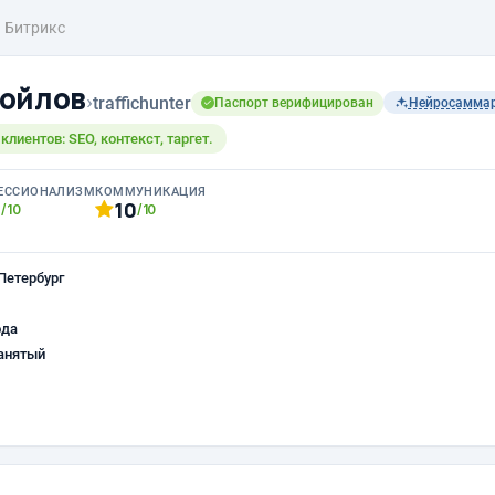
Битрикс
ойлов
›
traffichunter
Паспорт верифицирован
Нейросамма
лиентов: SEO, контекст, таргет.
ЕССИОНАЛИЗМ
КОММУНИКАЦИЯ
0
10
/10
/10
Петербург
ода
анятый