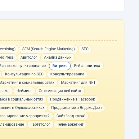
ertising)
SEM (Search Engine Marketing)
SEO
rdPress
Авитолог
Анализ данных
Бизнес консультирование
Битрикс
Веб-аналитика
Консультации по SEO
Консультирование
Маркетинг в социальных сетях
Маркетинг для NFT
клама
Нейминг
Оптимизация веб-сайта
ажи в социальных сетях
Продвижение в Facebook
жение в Одноклассниках
Продвижение в Яндекс.Дзен
планирование мероприятий
Сайт "под ключ"
планирование
Таргетолог
Телемаркетинг