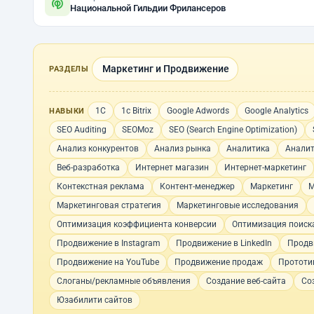
Национальной Гильдии Фрилансеров
Маркетинг и Продвижение
РАЗДЕЛЫ
1С
1с Bitrix
Google Adwords
Google Analytics
НАВЫКИ
SEO Auditing
SEOMoz
SEO (Search Engine Optimization)
Анализ конкурентов
Анализ рынка
Аналитика
Аналит
Веб-разработка
Интернет магазин
Интернет-маркетинг
Контекстная реклама
Контент-менеджер
Маркетинг
М
Маркетинговая стратегия
Маркетинговые исследования
Оптимизация коэффициента конверсии
Оптимизация поиск
Продвижение в Instagram
Продвижение в LinkedIn
Продв
Продвижение на YouTube
Продвижение продаж
Прототи
Слоганы/рекламные объявления
Создание веб-сайта
Со
Юзабилити сайтов