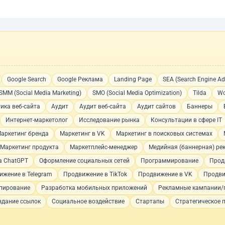
Google Search
Google Реклама
Landing Page
SEA (Search Engine Adv
SMM (Social Media Marketing)
SMO (Social Media Optimization)
Tilda
Wo
ика веб-сайта
Аудит
Аудит веб-сайта
Аудит сайтов
Баннеры
Интернет-маркетолог
Исследование рынка
Консультации в сфере IT
аркетинг бренда
Маркетинг в VK
Маркетинг в поисковых системах
Маркетинг продукта
Маркетплейс-менеджер
Медийная (баннерная) ре
а ChatGPT
Оформление социальных сетей
Программирование
Прод
ижение в Telegram
Продвижение в TikTok
Продвижение в VK
Продви
пирование
Разработка мобильных приложений
Рекламные кампании/
здание ссылок
Социальное воздействие
Стартапы
Стратегическое 