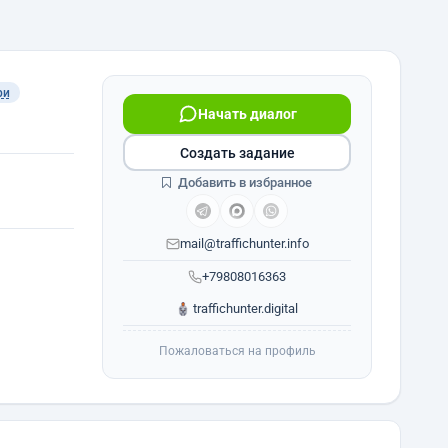
ри
Начать диалог
Создать задание
Добавить в избранное
mail@traffichunter.info
+79808016363
traffichunter.digital
Пожаловаться на профиль