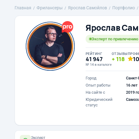
Главная
Фрилансеры
Ярослав Самойлов
Портфолио
Ярослав Сам
Эксперт по привлечению к
РЕЙТИНГ
ОТЗЫВЫ
ПРОФ
41 947
118
1
№ 14 в каталоге
Город
Санкт-
Опыт работы
16 лет
На сайте с
2019 г
Юридический
Самоз
статус
Эксперт